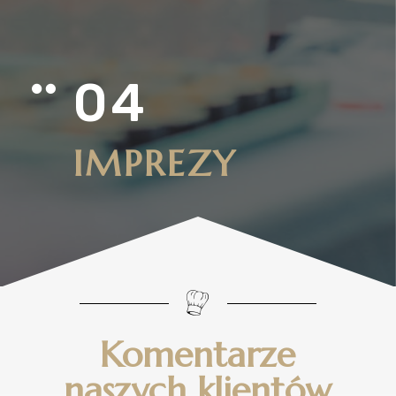
04

IMPREZY
Komentarze
naszych klientów