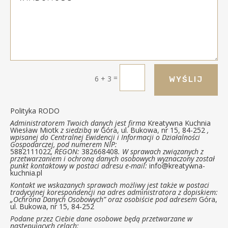
=
6 + 3
WYŚLIJ
Polityka RODO
Administratorem Twoich danych jest firma
Kreatywna Kuchnia
Wiesław Miotk
z siedzibą w
Góra, ul. Bukowa, nr 15, 84-252
,
wpisanej do Centralnej Ewidencji i Informacji o Działalności
Gospodarczej, pod numerem NIP:
5882111022
, REGON:
382668408
. W sprawach związanych z
przetwarzaniem i ochroną danych osobowych wyznaczony został
punkt kontaktowy w postaci adresu e-mail:
info@kreatywna-
kuchnia.pl
Kontakt we wskazanych sprawach możliwy jest także w postaci
tradycyjnej korespondencji na adres administratora z dopiskiem:
„Ochrona Danych Osobowych” oraz osobiście pod adresem
Góra,
ul. Bukowa, nr 15, 84-252
Podane przez Ciebie dane osobowe będą przetwarzane w
następujących celach: