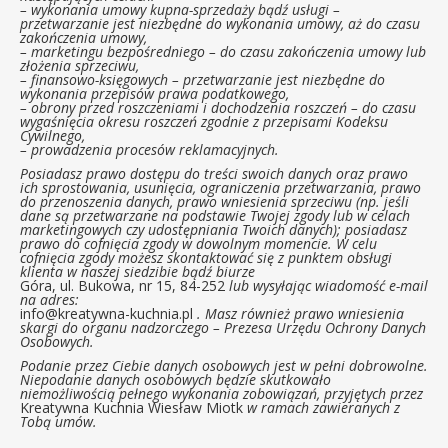
– wykonania umowy kupna-sprzedaży bądź usługi –
przetwarzanie jest niezbędne do wykonania umowy, aż do czasu
zakończenia umowy,
– marketingu bezpośredniego – do czasu zakończenia umowy lub
złożenia sprzeciwu,
– finansowo-księgowych – przetwarzanie jest niezbędne do
wykonania przepisów prawa podatkowego,
– obrony przed roszczeniami i dochodzenia roszczeń – do czasu
wygaśnięcia okresu roszczeń zgodnie z przepisami Kodeksu
Cywilnego,
– prowadzenia procesów reklamacyjnych.
Posiadasz prawo dostępu do treści swoich danych oraz prawo
ich sprostowania, usunięcia, ograniczenia przetwarzania, prawo
do przenoszenia danych, prawo wniesienia sprzeciwu (np. jeśli
dane są przetwarzane na podstawie Twojej zgody lub w celach
marketingowych czy udostępniania Twoich danych); posiadasz
prawo do cofnięcia zgody w dowolnym momencie. W celu
cofnięcia zgody możesz skontaktować się z punktem obsługi
klienta w naszej siedzibie bądź biurze
Góra, ul. Bukowa, nr 15, 84-252
lub wysyłając wiadomość e-mail
na adres:
info@kreatywna-kuchnia.pl
. Masz również prawo wniesienia
skargi do organu nadzorczego – Prezesa Urzędu Ochrony Danych
Osobowych.
Podanie przez Ciebie danych osobowych jest w pełni dobrowolne.
Niepodanie danych osobowych będzie skutkowało
niemożliwością pełnego wykonania zobowiązań, przyjętych przez
Kreatywna Kuchnia Wiesław Miotk
w ramach zawieranych z
Tobą umów.