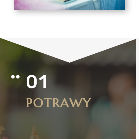
01

POTRAWY