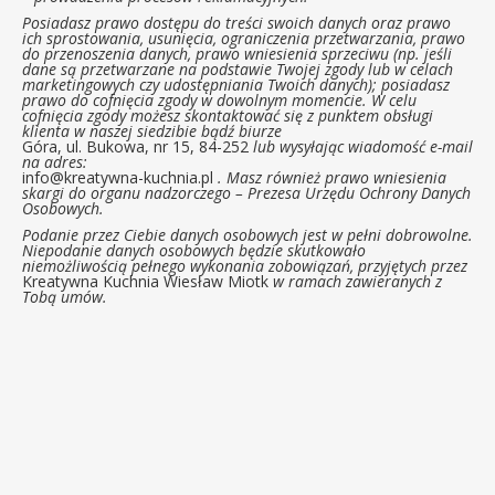
Posiadasz prawo dostępu do treści swoich danych oraz prawo
ich sprostowania, usunięcia, ograniczenia przetwarzania, prawo
do przenoszenia danych, prawo wniesienia sprzeciwu (np. jeśli
dane są przetwarzane na podstawie Twojej zgody lub w celach
marketingowych czy udostępniania Twoich danych); posiadasz
prawo do cofnięcia zgody w dowolnym momencie. W celu
cofnięcia zgody możesz skontaktować się z punktem obsługi
klienta w naszej siedzibie bądź biurze
Góra, ul. Bukowa, nr 15, 84-252
lub wysyłając wiadomość e-mail
na adres:
info@kreatywna-kuchnia.pl
. Masz również prawo wniesienia
skargi do organu nadzorczego – Prezesa Urzędu Ochrony Danych
Osobowych.
Podanie przez Ciebie danych osobowych jest w pełni dobrowolne.
Niepodanie danych osobowych będzie skutkowało
niemożliwością pełnego wykonania zobowiązań, przyjętych przez
Kreatywna Kuchnia Wiesław Miotk
w ramach zawieranych z
Tobą umów.