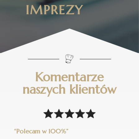
IMPREZY
Komentarze
naszych klientów
“Polecam w 100%”