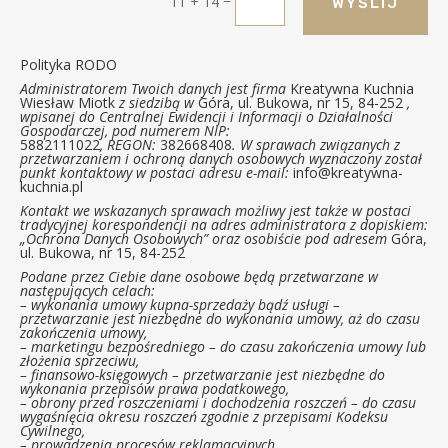
11 + 14
WYŚLIJ
Polityka RODO
Administratorem Twoich danych jest firma
Kreatywna Kuchnia
Wiesław Miotk
z siedzibą w
Góra, ul. Bukowa, nr 15, 84-252
,
wpisanej do Centralnej Ewidencji i Informacji o Działalności
Gospodarczej, pod numerem NIP:
5882111022
, REGON:
382668408
. W sprawach związanych z
przetwarzaniem i ochroną danych osobowych wyznaczony został
punkt kontaktowy w postaci adresu e-mail:
info@kreatywna-
kuchnia.pl
Kontakt we wskazanych sprawach możliwy jest także w postaci
tradycyjnej korespondencji na adres administratora z dopiskiem:
„Ochrona Danych Osobowych” oraz osobiście pod adresem
Góra,
ul. Bukowa, nr 15, 84-252
Podane przez Ciebie dane osobowe będą przetwarzane w
następujących celach:
– wykonania umowy kupna-sprzedaży bądź usługi –
przetwarzanie jest niezbędne do wykonania umowy, aż do czasu
zakończenia umowy,
– marketingu bezpośredniego – do czasu zakończenia umowy lub
złożenia sprzeciwu,
– finansowo-księgowych – przetwarzanie jest niezbędne do
wykonania przepisów prawa podatkowego,
– obrony przed roszczeniami i dochodzenia roszczeń – do czasu
wygaśnięcia okresu roszczeń zgodnie z przepisami Kodeksu
Cywilnego,
– prowadzenia procesów reklamacyjnych.